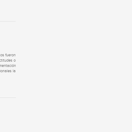
tos fueron
ctitudes o
umentación
ionales la