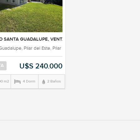
MITORIOS, PILAR DEL ESTE
O SANTA GUADALUPE, VENTA CASA 5 AMBIENTES
uadalupe, Pilar del Este, Pilar
U$S 240.000
TA
00 m2
4 Dorm
2 Baños