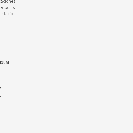
aciones 
a por sí 
ntación 
E
vidual
E
0