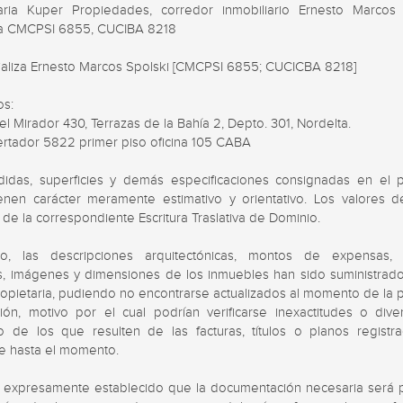
iaria Kuper Propiedades, corredor inmobiliario Ernesto Marcos S
la CMCPSI 6855, CUCIBA 8218

aliza Ernesto Marcos Spolski [CMCPSI 6855; CUCICBA 8218]

s:

del Mirador 430, Terrazas de la Bahía 2, Depto. 301, Nordelta.

ertador 5822 primer piso oficina 105 CABA

idas, superficies y demás especificaciones consignadas en el p
ienen carácter meramente estimativo y orientativo. Los valores defi
 de la correspondiente Escritura Traslativa de Dominio.

o, las descripciones arquitectónicas, montos de expensas, tr
os, imágenes y dimensiones de los inmuebles han sido suministrados
ropietaria, pudiendo no encontrarse actualizados al momento de la p
ción, motivo por el cual podrían verificarse inexactitudes o diver
o de los que resulten de las facturas, títulos o planos registra
e hasta el momento.

 expresamente establecido que la documentación necesaria será p