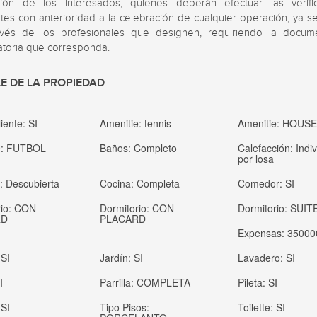
ción de los interesados, quienes deberán efectuar las verific
tes con anterioridad a la celebración de cualquier operación, ya se
vés de los profesionales que designen, requiriendo la docume
atoria que corresponda.
E DE LA PROPIEDAD
liente:
SI
Amenitie:
tennis
Amenitie:
HOUS
e:
FUTBOL
Baños:
Completo
Calefacción:
Indi
por losa
a:
Descubierta
Cocina:
Completa
Comedor:
SI
rio:
CON
Dormitorio:
CON
Dormitorio:
SUIT
RD
PLACARD
Expensas:
35000
:
SI
Jardín:
SI
Lavadero:
SI
I
Parrilla:
COMPLETA
Pileta:
SI
:
SI
Tipo Pisos:
Toilette:
SI