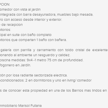
CION:

comedor con vista al jardin 

a integrada con barra desayunadora, muebles bajo mesada. 

ro con acceso desde interior y exterior. 

te de recepcion

torios: 

ncipal en suite con baño completo 

mitorios que comparten 1 baño con bañera. 

 galería con parrilla y cerramiento con toldo cristal de excelente 
ionando al ambiente un resguardo y calidez.

piscina medidas: 9x4 -1 metro 75 cm de profundidad.

fogonero en Jardín.

ión por losa radiante sectorizada electrica.

acondicionados: 2 en dormitorios y uno en living/ comedor

s de conocer esta propiedad en una de los Barrios mas lindos en Pi
nmobiliario Marisol Fullana 
