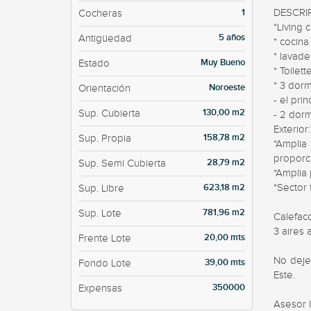
1
DESCRIP
Cocheras
*Living 
5 años
Antigüedad
* cocin
* lavade
Muy Bueno
Estado
* Toilet
* 3 dormi
Noroeste
Orientación
- el pri
130,00 m2
Sup. Cubierta
- 2 dor
Exterior:

158,78 m2
Sup. Propia
*Amplia
proporc
28,79 m2
Sup. Semi Cubierta
*Amplia 
623,18 m2
*Sector 
Sup. Libre
781,96 m2
Sup. Lote
Calefacc
3 aires 
20,00 mts
Frente Lote
No deje
39,00 mts
Fondo Lote
Este. 

350000
Expensas
Asesor I