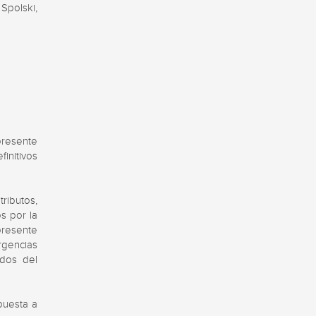
polski, 
resente 
nitivos 
ibutos, 
 por la 
resente 
gencias 
dos del 
uesta a 