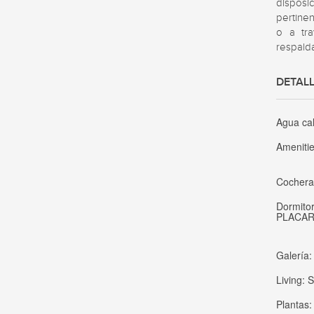
disposi
pertinen
o a tra
respald
DETALL
Agua ca
Ameniti
Cocher
Dormito
PLACA
Galería
Living:
S
Plantas