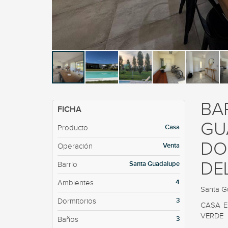
BA
FICHA
GU
Casa
Producto
DO
Venta
Operación
DE
Santa Guadalupe
Barrio
4
Ambientes
Santa G
3
Dormitorios
CASA E
VERDE 

3
Baños