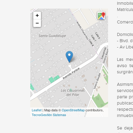
Inmobil
Matrícu
+
.

Comerci
−
Domicilio
- Blvd. 
- Av Lib
Las med
aviso t
surgirán
Asimism
servici
parte p
publica
respect
Leaflet
| Map data ©
OpenStreetMap
contributors,
TecnoGestión Sistemas
inmuebl
Se deja