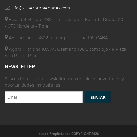
info@kuperpropiedades.com
Blvd. del Mirador 430 - Terrazas de la Bahía II - Depto. 201
-1670 Nordelta - Tigre
Av Libertador 5822 primer piso oficina 105 CABA
Ágora III, oficina 107, Av. Caamaño 1060, complejo 46 Plaza,
Villa Rosa - Pilar.
NEWSLETTER
Suscribite anuestro newsletter para recibir las novedades y
oportunidades inmobiliarias.
Kuper Propiedades COPYRIGHT 2026